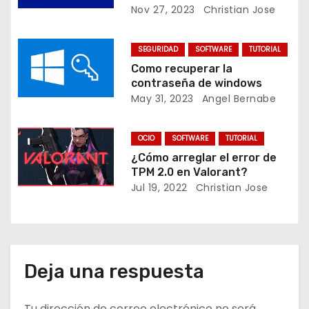
i
Nov 27, 2023
Christian Jose
ó
SEGURIDAD
SOFTWARE
TUTORIAL
n
Como recuperar la
contraseña de windows
d
May 31, 2023
Angel Bernabe
e
OCIO
SOFTWARE
TUTORIAL
e
¿Cómo arreglar el error de
TPM 2.0 en Valorant?
n
Jul 19, 2022
Christian Jose
t
r
Deja una respuesta
a
d
Tu dirección de correo electrónico no será