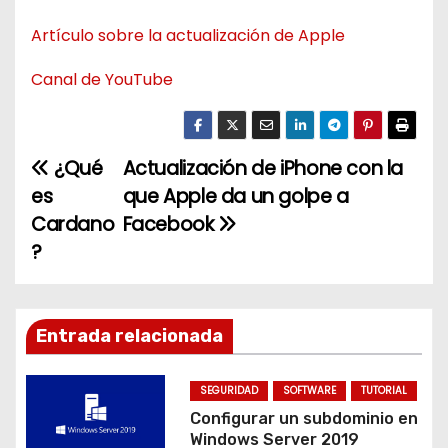
Artículo sobre la actualización de Apple
Canal de YouTube
¿Qué
Actualización de iPhone con la
N
es
que Apple da un golpe a
a
Cardano
Facebook
?
v
e
g
Entrada relacionada
a
SEGURIDAD
SOFTWARE
TUTORIAL
c
Configurar un subdominio en
Windows Server 2019