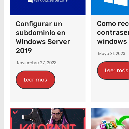
o
Como rec
Configurar un
contrase
subdominio en
windows
Windows Server
2019
Mayo 31, 2023
Noviembre 27, 2023
Leer más
Leer más