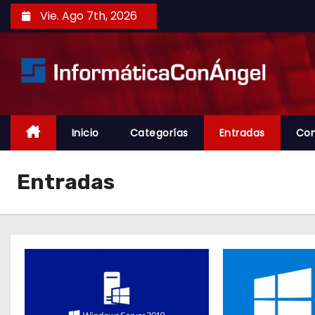
S
Vie. Ago 7th, 2026
a
l
t
a
r
a
Inicio
Categorías
Entradas
Con
l
c
Entradas
o
n
t
e
n
i
d